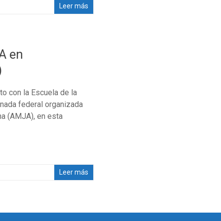
Leer más
A en
)
to con la Escuela de la
ornada federal organizada
na (AMJA), en esta
Leer más