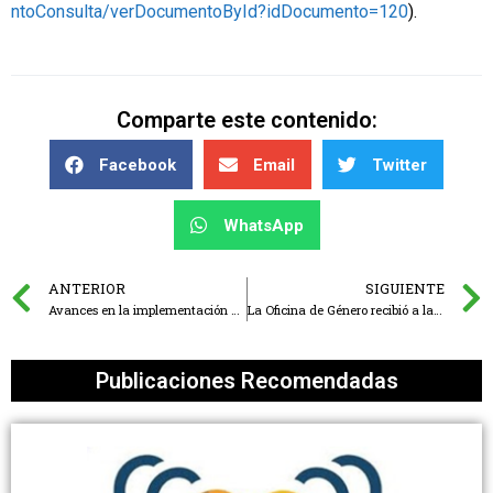
ntoConsulta/verDocumentoById?idDocumento=120
).
Comparte este contenido:
Facebook
Email
Twitter
WhatsApp
ANTERIOR
SIGUIENTE
Avances en la implementación de la Ley Micaela
La Oficina de Género recibió a las directoras del Observatorio de Violencia contra las Mujeres de Salta
Publicaciones Recomendadas