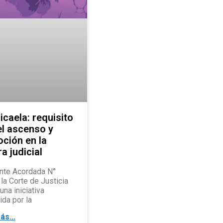
icaela: requisito
el ascenso y
ción en la
a judicial
te Acordada N°
 la Corte de Justicia
una iniciativa
da por la
ás...