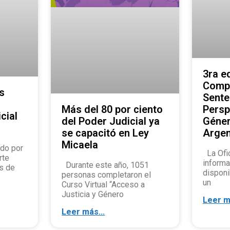
3ra e
Compe
s
Sente
Persp
Más del 80 por ciento
cial
Géner
del Poder Judicial ya
Argen
se capacitó en Ley
Micaela
do por
La Ofi
rte
informa
Durante este año, 1051
s de
disponi
personas completaron el
un
Curso Virtual “Acceso a
Justicia y Género
Leer m
Leer más...