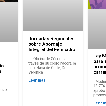
Jornadas Regionales
sobre Abordaje
Integral del Femicidio
Ley M
La Oficina de Género, a
para 
través de su coordinadora, la
ia
promo
secretaria de Corte, Dra.
s
carrer
Verónica
Leer más...
Median
13.774,
encia
aprobó 
promovi
Leer m