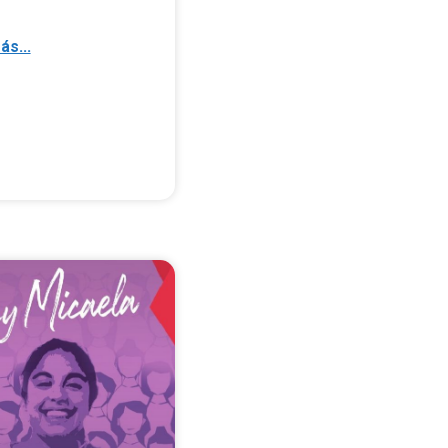
ás...