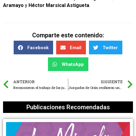
Aramayo
y
Héctor Marsical Astigueta
.
Comparte este contenido:
Facebook
Email
Twitter
WhatsApp
ANTERIOR
SIGUIENTE
Reconocieron el trabajo de los juzgados de garantía y de las diferentes salas del Tribunal de Juicio
Juzgados de Orán recibieron un reconocimiento de la Oficina de la Mujer
Publicaciones Recomendadas