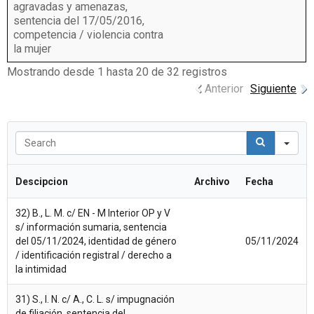
agravadas y amenazas,
sentencia del 17/05/2016,
competencia / violencia contra
la mujer
Mostrando desde 1 hasta 20 de 32 registros
Anterior
Siguiente
S
e
a
r
Descipcion
Archivo
Fecha
c
h
32) B., L. M. c/ EN - M Interior OP y V
s/ información sumaria, sentencia
del 05/11/2024, identidad de género
05/11/2024
/ identificación registral / derecho a
la intimidad
31) S., I. N. c/ A., C. L. s/ impugnación
de filiación, sentencia del