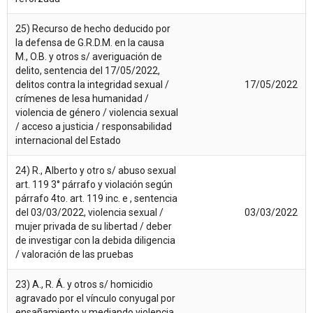
25) Recurso de hecho deducido por
la defensa de G.R.D.M. en la causa
M., O.B. y otros s/ averiguación de
delito, sentencia del 17/05/2022,
delitos contra la integridad sexual /
17/05/2022
crímenes de lesa humanidad /
violencia de género / violencia sexual
/ acceso a justicia / responsabilidad
internacional del Estado
24) R., Alberto y otro s/ abuso sexual 
art. 119 3° párrafo y violación según
párrafo 4to. art. 119 inc. e , sentencia
del 03/03/2022, violencia sexual /
03/03/2022
mujer privada de su libertad / deber
de investigar con la debida diligencia
/ valoración de las pruebas
23) A., R. Á. y otros s/ homicidio
agravado por el vínculo conyugal por
ensañamiento y mediando violencia